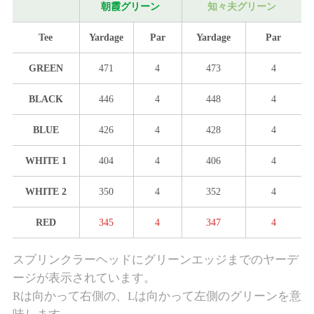
朝霞グリーン
知々夫グリーン
Tee
Yardage
Par
Yardage
Par
GREEN
471
4
473
4
BLACK
446
4
448
4
BLUE
426
4
428
4
WHITE 1
404
4
406
4
WHITE 2
350
4
352
4
RED
345
4
347
4
スプリンクラーヘッドにグリーンエッジまでのヤーデ
ージが表示されています。
Rは向かって右側の、Lは向かって左側のグリーンを意